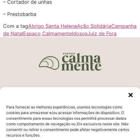
– Cortador de unhas
– Prestobarba
Com a tag
Abrigo Santa Helena
Ação Solidária
Campanha
de Natal
Espaço Calmamente
Idosos
Juiz de Fora
Endereço:
R. Delfim Moreira, 161 Centro
Juiz de Fora, MG
Para fornecer as melhores experiências, usamos tecnologias como
Telefone:
(32) 3321-9979
cookies para armazenar e/ou acessar informações do dispositivo. O
consentimento para essas tecnologias nos permitirá processar dados
WhatsApp:
(32) 98443-9998
como comportamento de navegação ou IDs exclusivos neste site. Não
consentir ou retirar o consentimento pode afetar negativamente certos
recursos e funções.