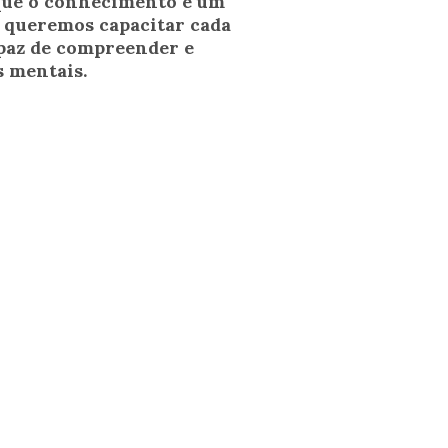
que o conhecimento é um
 queremos capacitar cada
apaz de compreender e
 mentais.
mento
º Tratamento
dicação dos melhores recursos para