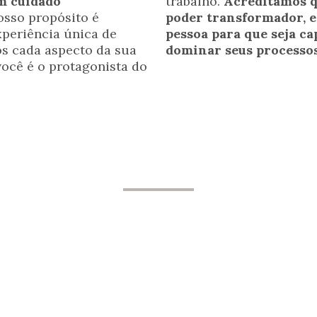
m cuidado
trabalho.
Acreditamos 
sso propósito é
poder transformador, e
periência única de
pessoa para que seja c
s cada aspecto da sua
dominar seus processos
ocê é o protagonista do
 os pilares do nosso atendi
2º Psicoeducação
3
Explicação do diagnóstico com
In