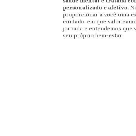
saúde mental é tratada co
personalizado e afetivo.
No
proporcionar a você uma ex
cuidado, em que valorizamo
jornada e entendemos que v
seu próprio bem-estar.
Veja
1º Diagnóstico
Escuta ativa do paciente e toda história