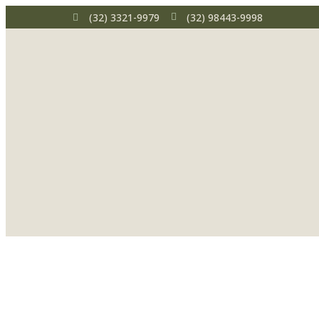
(32) 3321-9979
(32) 98443-9998
Psiquiatria 
Descubra o poder tr