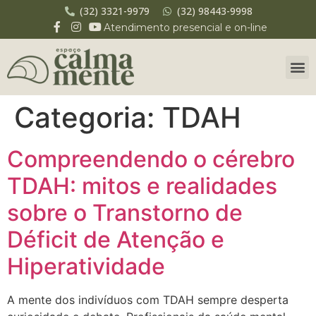
(32) 3321-9979
(32) 98443-9998
Atendimento presencial e on-line
Categoria:
TDAH
Compreendendo o cérebro
TDAH: mitos e realidades
sobre o Transtorno de
Déficit de Atenção e
Hiperatividade
A mente dos indivíduos com TDAH sempre desperta