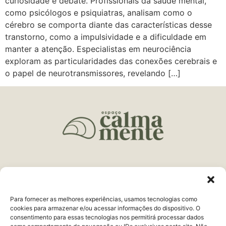
curiosidade e debate. Profissionais da saúde mental,
como psicólogos e psiquiatras, analisam como o
cérebro se comporta diante das características desse
transtorno, como a impulsividade e a dificuldade em
manter a atenção. Especialistas em neurociência
exploram as particularidades das conexões cerebrais e
o papel de neurotransmissores, revelando […]
Endereço:
R. Delfim Moreira, 161 Centro
Juiz de Fora, MG
Para fornecer as melhores experiências, usamos tecnologias como
Telefone:
(32) 3321-9979
cookies para armazenar e/ou acessar informações do dispositivo. O
consentimento para essas tecnologias nos permitirá processar dados
WhatsApp:
(32) 98443-9998