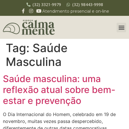
(32) 3321-9979
(32) 98443-9998
Atendimento presencial e on-line
Tag:
Saúde
Masculina
Saúde masculina: uma
reflexão atual sobre bem-
estar e prevenção
O Dia Internacional do Homem, celebrado em 19 de
novembro, muitas vezes passa despercebido,
diferentemente de outras datas comemorativas