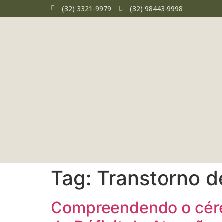
(32) 3321-9979
(32) 98443-9998
Tag:
Transtorno d
Compreendendo o céreb