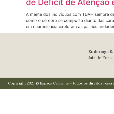
de Déficit de Atenção 
A mente dos indivíduos com TDAH sempre desp
como o cérebro se comporta diante das caract
em neurociência exploram as particularidade
Endereço:
R.
Juiz de Fora
Copyright 2023 © Espaço Calmante - todos os direitos reser